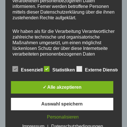
verarbeiteten personenbezogenen Daten
informieren. Ferner werden betroffene Personen
mittels dieser Datenschutzerklärung über die ihnen
zustehenden Rechte aufgeklärt.
Wir haben als für die Verarbeitung Verantwortlicher
zahlreiche technische und organisatorische
Maßnahmen umgesetzt, um einen möglichst
lückenlosen Schutz der über diese Internetseite
verarbeiteten personenbezogenen Daten
sicherzustellen. Dennoch können Internetbasierte
Datenübertragungen grundsätzlich
Essenziell
Statistiken
Externe Dienste
Sicherheitslücken aufweisen, sodass ein absoluter
Schutz nicht gewährleistet werden kann. Aus
diesem Grund steht es jeder betroffenen Person
✓ Alle akzeptieren
frei, personenbezogene Daten auch auf
alternativen Wegen, beispielsweise telefonisch, an
uns zu übermitteln.
Auswahl speichern
Begriffsbestimmungen
Werde Teil der ZENTRAL-lernen-Community & lerne
Personalisieren
Die Datenschutzerklärung beruht auf den
smarter, nicht härter!
Begrifflichkeiten, die durch den Europäischen
Impressum
Datenschutzbedingungen
|