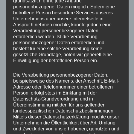
grundsätzlich ohne jede Angabe
)
(
personenbezogener Daten möglich. Sofern eine
o
betroffene Person besondere Services unseres
p
Unternehmens über unsere Internetseite in
t
Anspruch nehmen möchte, könnte jedoch eine
Bitte wähle worum es geht:
*
i
Verarbeitung personenbezogener Daten
o
erforderlich werden. Ist die Verarbeitung
n
personenbezogener Daten erforderlich und
a
besteht für eine solche Verarbeitung keine
l
gesetzliche Grundlage, holen wir generell eine
Deine Nachricht (optional)
)
Einwilligung der betroffenen Person ein.
e
s
Die Verarbeitung personenbezogener Daten,
beispielsweise des Namens, der Anschrift, E-Mail-
Adresse oder Telefonnummer einer betroffenen
Person, erfolgt stets im Einklang mit der
Datenschutz-Grundverordnung und in
Übereinstimmung mit den für uns geltenden
landesspezifischen Datenschutzbestimmungen.
Absenden
Mittels dieser Datenschutzerklärung möchte unser
Unternehmen die Öffentlichkeit über Art, Umfang
und Zweck der von uns erhobenen, genutzten und